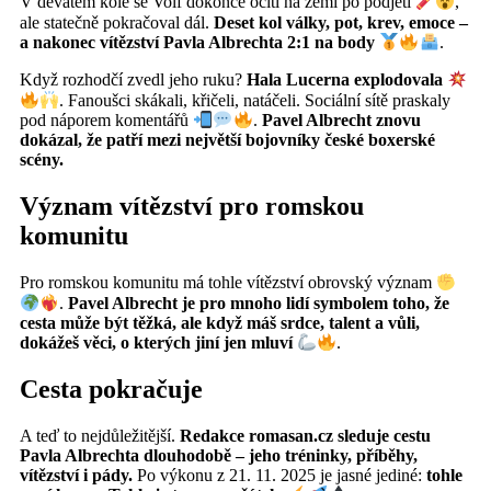
V devátém kole se Volf dokonce ocitl na zemi po podjetí
,
ale statečně pokračoval dál.
Deset kol války, pot, krev, emoce –
a nakonec vítězství Pavla Albrechta 2:1 na body
.
Když rozhodčí zvedl jeho ruku?
Hala Lucerna explodovala
. Fanoušci skákali, křičeli, natáčeli. Sociální sítě praskaly
pod náporem komentářů
.
Pavel Albrecht znovu
dokázal, že patří mezi největší bojovníky české boxerské
scény.
Význam vítězství pro romskou
komunitu
Pro romskou komunitu má tohle vítězství obrovský význam
.
Pavel Albrecht je pro mnoho lidí symbolem toho, že
cesta může být těžká, ale když máš srdce, talent a vůli,
dokážeš věci, o kterých jiní jen mluví
.
Cesta pokračuje
A teď to nejdůležitější.
Redakce romasan.cz sleduje cestu
Pavla Albrechta dlouhodobě – jeho tréninky, příběhy,
vítězství i pády.
Po výkonu z 21. 11. 2025 je jasné jediné:
tohle