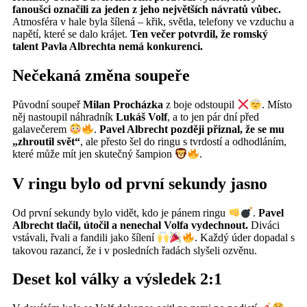
fanoušci označili za jeden z jeho největších návratů vůbec.
Atmosféra v hale byla šílená – křik, světla, telefony ve vzduchu a
napětí, které se dalo krájet.
Ten večer potvrdil, že romský
talent Pavla Albrechta nemá konkurenci.
Nečekaná změna soupeře
Původní soupeř
Milan Procházka
z boje odstoupil
. Místo
něj nastoupil náhradník
Lukáš Volf
, a to jen pár dní před
galavečerem
.
Pavel Albrecht později přiznal, že se mu
„zhroutil svět“
, ale přesto šel do ringu s tvrdostí a odhodláním,
které může mít jen skutečný šampion
.
V ringu bylo od první sekundy jasno
Od první sekundy bylo vidět, kdo je pánem ringu
.
Pavel
Albrecht tlačil, útočil a nenechal Volfa vydechnout.
Diváci
vstávali, řvali a fandili jako šílení
. Každý úder dopadal s
takovou razancí, že i v posledních řadách slyšeli ozvěnu.
Deset kol války a výsledek 2:1