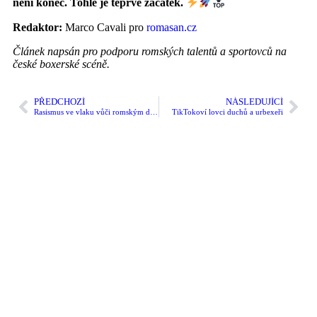
není konec. Tohle je teprve začátek.
Redaktor:
Marco Cavali pro
romasan.cz
Článek napsán pro podporu romských talentů a sportovců na
české boxerské scéně.
PŘEDCHOZÍ
NÁSLEDUJÍCÍ
Rasismus ve vlaku vůči romským dětem: fanoušci Baníku se předvedli jako hrdinové jen do chvíle, než jde o dospělé
TikTokoví lovci duchů a urbexeři