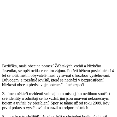
Bedřiška, malá obec na pomezí Žďárských vrchů a Nízkého
Jeseníku, se opět ocitla v centru zájmu. Potřetí během posledních 14
let se totiž místní obyvatelé musí vyrovnat s hrozbou vystěhování.
Důvodem je rozsáhlé loviště, které se nachází v bezprostřední
blízkosti obce a představuje potenciální nebezpečí.
Zatímco někteří rezidenti vnímají toto místo jako nedílnou součást
své identity a odmítají se ho vzdát, jiní jsou unaveni nekonečným
bojem a uvítali by přesídlení. Spor se táhne už od roku 2009, kdy
první pokus o vystěhování narazil na odpor místních.
Situace je o to složitější, že obec leží v chráněné krajinné oblasti,