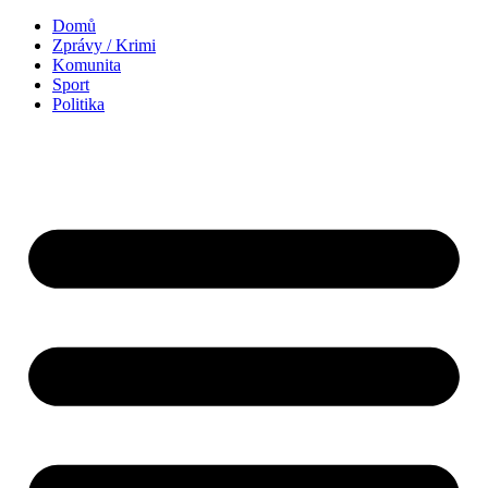
Domů
Zprávy / Krimi
Komunita
Sport
Politika