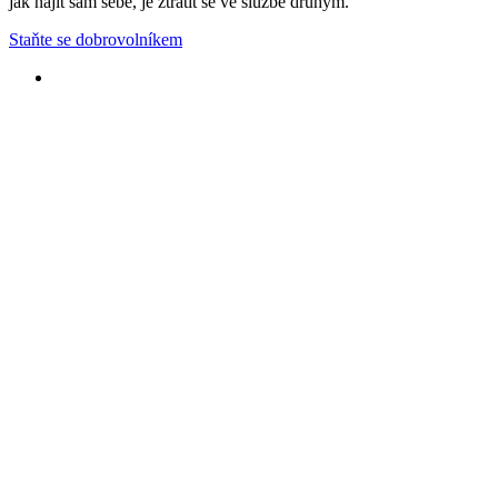
jak najít sám sebe, je ztratit se ve službě druhým.
Staňte se dobrovolníkem