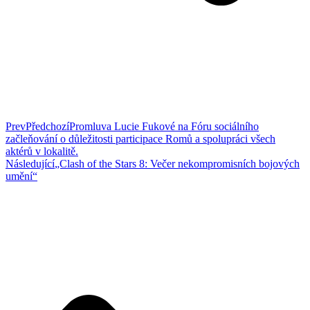
Prev
Předchozí
Promluva Lucie Fukové na Fóru sociálního
začleňování o důležitosti participace Romů a spolupráci všech
aktérů v lokalitě.
Následující
„Clash of the Stars 8: Večer nekompromisních bojových
umění“