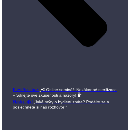
Prev
Předchozí
„📢 Online seminář: Nezákonné sterilizace
– Sdílejte své zkušenosti a názory! 🖥“
Následující
„Jaké mýty o bydlení znáte? Podělte se a
poslechněte si náš rozhovor!“