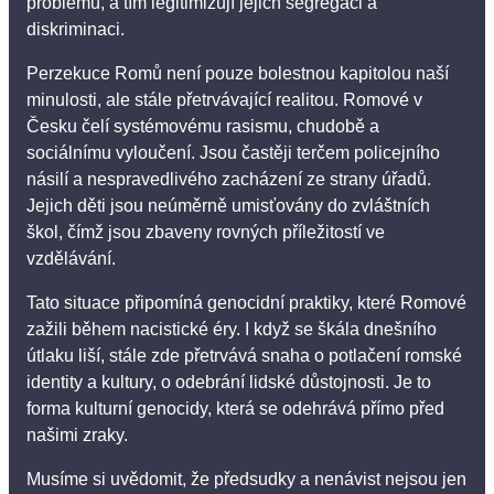
problémů, a tím legitimizují jejich segregaci a
diskriminaci.
Perzekuce Romů není pouze bolestnou kapitolou naší
minulosti, ale stále přetrvávající realitou. Romové v
Česku čelí systémovému rasismu, chudobě a
sociálnímu vyloučení. Jsou častěji terčem policejního
násilí a nespravedlivého zacházení ze strany úřadů.
Jejich děti jsou neúměrně umisťovány do zvláštních
škol, čímž jsou zbaveny rovných příležitostí ve
vzdělávání.
Tato situace připomíná genocidní praktiky, které Romové
zažili během nacistické éry. I když se škála dnešního
útlaku liší, stále zde přetrvává snaha o potlačení romské
identity a kultury, o odebrání lidské důstojnosti. Je to
forma kulturní genocidy, která se odehrává přímo před
našimi zraky.
Musíme si uvědomit, že předsudky a nenávist nejsou jen