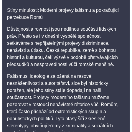
Stíny minulosti: Moderní projevy fašismu a pokračující
perzekuce Romů
Důstojnost a rovnost jsou nedílnou součástí lidských
práv. Přesto se i v dnešní vyspělé společnosti
setkáváme s nepřijatelnými projevy diskriminace,
nenávisti a útlaku. Česká republika, země s bohatou
historií a kulturou, čelí výzvě v podobě přetrvávajících
předsudků a nespravedlnosti vůči romské menšině.
Fašismus, ideologie založená na rasové
nesnášenlivosti a autoritářství, sice byl historicky
poražen, ale jeho stíny stále dopadají na naši
současnost. Projevy moderního fašismu můžeme
pozorovat v rostoucí nenávistné rétorice vůči Romům,
která často přichází od extremistických skupin a
populistických politiků. Tyto hlasy šíří zkreslené
stereotypy, obviňují Romy z kriminality a sociálních