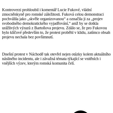
Kontroverzi prohloubil i komentář Lucie Fukové, vládní
zmocněnkyně pro romské záležitosti. Fuková celou demonstraci
pochválila jako „skvěle organizovanou“ a označila ji za „projev
svobodného demokratického vyjadřování,“ aniž by se dotkla
urážlivých výrazů z Bartoňova projevu. Zdálo se, že pro Fukovou
bylo klíčové především to, že protest proběhl v klidu, zatímco obsah
projevu nechala bez povšimnutí.
Dnešní protest v Náchodě tak otevřel nejen otázky kolem aktuálního
násilného incidentu, ale i závažná témata týkající se vnitřních i
vnějších výzev, kterým romská komunita čelí.