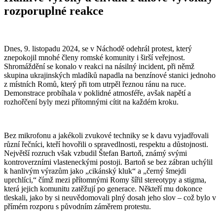
rozporuplné reakce
Dnes, 9. listopadu 2024, se v Náchodě odehrál protest, který
znepokojil mnohé členy romské komunity i širší veřejnost.
Shromáždění se konalo v reakci na násilný incident, při němž
skupina ukrajinských mladíků napadla na benzínové stanici jednoho
z místních Romů, který při tom utrpěl řeznou ránu na ruce.
Demonstrace probíhala v poklidné atmosféře, avšak napětí a
rozhořčení byly mezi přítomnými cítit na každém kroku.
Bez mikrofonu a jakékoli zvukové techniky se k davu vyjadřovali
různí řečníci, kteří hovořili o spravedlnosti, respektu a důstojnosti.
Největší rozruch však vzbudil Štefan Bartoň, známý svými
kontroverzními vlasteneckými postoji. Bartoň se bez zábran uchýlil
k hanlivým výrazům jako „cikánský kluk“ a „černý šmejdi
uprchlíci,“ čímž mezi přítomnými Romy šířil stereotypy a stigma,
která jejich komunitu zatěžují po generace. Někteří mu dokonce
tleskali, jako by si neuvědomovali plný dosah jeho slov – což bylo v
přímém rozporu s původním záměrem protestu.