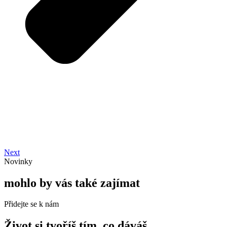
Next
Novinky
mohlo by vás také zajímat
Přidejte se k nám
Život si tvoříš tím, co dáváš