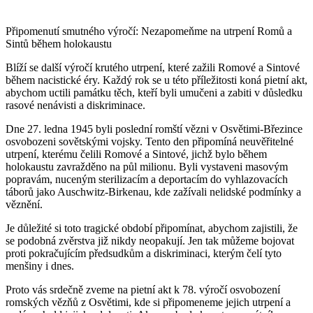
Připomenutí smutného výročí: Nezapomeňme na utrpení Romů a
Sintů během holokaustu
Blíží se další výročí krutého utrpení, které zažili Romové a Sintové
během nacistické éry. Každý rok se u této příležitosti koná pietní akt,
abychom uctili památku těch, kteří byli umučeni a zabiti v důsledku
rasové nenávisti a diskriminace.
Dne 27. ledna 1945 byli poslední romští vězni v Osvětimi-Březince
osvobozeni sovětskými vojsky. Tento den připomíná neuvěřitelné
utrpení, kterému čelili Romové a Sintové, jichž bylo během
holokaustu zavražděno na půl milionu. Byli vystaveni masovým
popravám, nuceným sterilizacím a deportacím do vyhlazovacích
táborů jako Auschwitz-Birkenau, kde zažívali nelidské podmínky a
věznění.
Je důležité si toto tragické období připomínat, abychom zajistili, že
se podobná zvěrstva již nikdy neopakují. Jen tak můžeme bojovat
proti pokračujícím předsudkům a diskriminaci, kterým čelí tyto
menšiny i dnes.
Proto vás srdečně zveme na pietní akt k 78. výročí osvobození
romských vězňů z Osvětimi, kde si připomeneme jejich utrpení a