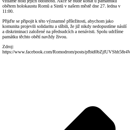
vzdáme hold jejich odolnosti. Akce se bude konat u památníku
obětem holokaustu Romů a Sintů v našem městě dne 27. ledna v
11:00.
Přijďte se připojit k této významné příležitosti, abychom jako
komunita projevili solidaritu a slíbili, že již nikdy nedopustíme násilí
a diskriminaci založené na předsudcích a nenávisti. Spolu udržíme
památku těchto obětí navždy živou.
Zdroj:
https://www.facebook.com/Romodrom/posts/pfbid0bZjfUVShh