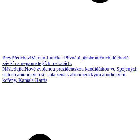
Prev
Předchozí
Marian Jurečka: Přiznání přeshraničních důchodů
závisí na nejpomalejších metodách.
Následující
Nově zvolenou prezidentskou kandidátkou ve Spojených
státech amerických se stala žena s afroamerickými a indickými
kořeny, Kamala Harris