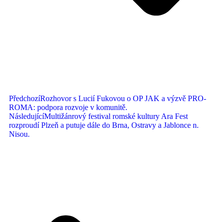
Předchozí
Rozhovor s Lucií Fukovou o OP JAK a výzvě PRO-
ROMA: podpora rozvoje v komunitě.
Následující
Multižánrový festival romské kultury Ara Fest
rozproudí Plzeň a putuje dále do Brna, Ostravy a Jablonce n.
Nisou.