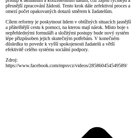
přístup k aktuálním a konzistentním datům, což zajistí rychlejší a
přesnější zpracování žádostí. Tento krok dále zefektivní proces a
omezí počet opakovaných dotazů směrem k žadatelům.
Cílem reformy je poskytnout lidem v obtížných situacích jasnější
a přátelštější cestu k pomoci, na kterou mají nárok. Místo boje s
nepřehlednými formuláři a složitými postupy bude nový systém
lépe přizpůsoben jejich skutečným potřebám. V konečném
důsledku to povede k vyšší spokojenosti žadatelů a větší
efektivitě celého systému sociální podpory.
Zdroj:
https://www.facebook.com/mpsvcz/videos/285860454549589/