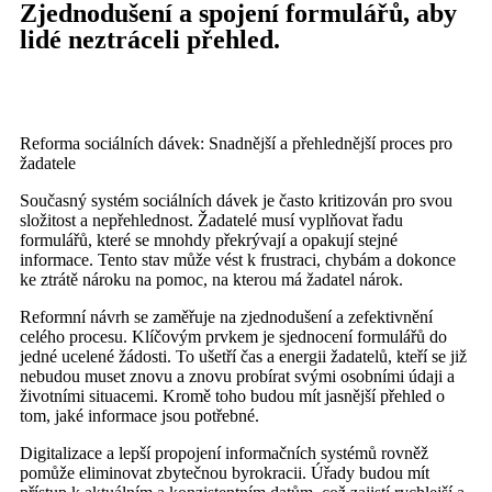
Zjednodušení a spojení formulářů, aby
lidé neztráceli přehled.
Reforma sociálních dávek: Snadnější a přehlednější proces pro
žadatele
Současný systém sociálních dávek je často kritizován pro svou
složitost a nepřehlednost. Žadatelé musí vyplňovat řadu
formulářů, které se mnohdy překrývají a opakují stejné
informace. Tento stav může vést k frustraci, chybám a dokonce
ke ztrátě nároku na pomoc, na kterou má žadatel nárok.
Reformní návrh se zaměřuje na zjednodušení a zefektivnění
celého procesu. Klíčovým prvkem je sjednocení formulářů do
jedné ucelené žádosti. To ušetří čas a energii žadatelů, kteří se již
nebudou muset znovu a znovu probírat svými osobními údaji a
životními situacemi. Kromě toho budou mít jasnější přehled o
tom, jaké informace jsou potřebné.
Digitalizace a lepší propojení informačních systémů rovněž
pomůže eliminovat zbytečnou byrokracii. Úřady budou mít