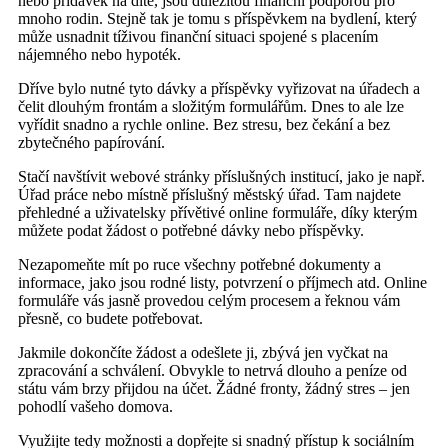
nebo přídavek na dítě, jsou důležitou finanční podporou pro
mnoho rodin. Stejně tak je tomu s příspěvkem na bydlení, který
může usnadnit tíživou finanční situaci spojené s placením
nájemného nebo hypoték.
Dříve bylo nutné tyto dávky a příspěvky vyřizovat na úřadech a
čelit dlouhým frontám a složitým formulářům. Dnes to ale lze
vyřídit snadno a rychle online. Bez stresu, bez čekání a bez
zbytečného papírování.
Stačí navštívit webové stránky příslušných institucí, jako je např.
Úřad práce nebo místně příslušný městský úřad. Tam najdete
přehledné a uživatelsky přívětivé online formuláře, díky kterým
můžete podat žádost o potřebné dávky nebo příspěvky.
Nezapomeňte mít po ruce všechny potřebné dokumenty a
informace, jako jsou rodné listy, potvrzení o příjmech atd. Online
formuláře vás jasně provedou celým procesem a řeknou vám
přesně, co budete potřebovat.
Jakmile dokončíte žádost a odešlete ji, zbývá jen vyčkat na
zpracování a schválení. Obvykle to netrvá dlouho a peníze od
státu vám brzy přijdou na účet. Žádné fronty, žádný stres – jen
pohodlí vašeho domova.
Využijte tedy možnosti a dopřejte si snadný přístup k sociálním