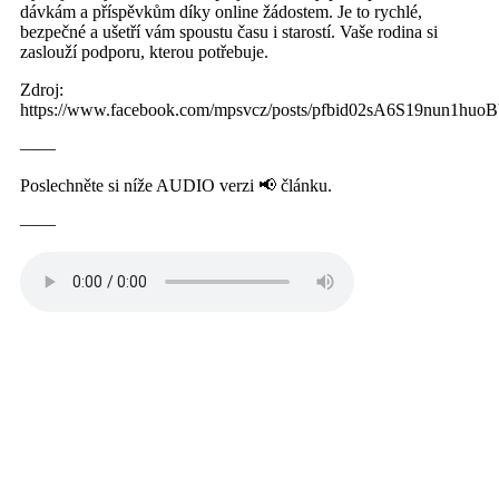
dávkám a příspěvkům díky online žádostem. Je to rychlé,
bezpečné a ušetří vám spoustu času i starostí. Vaše rodina si
zaslouží podporu, kterou potřebuje.
Zdroj:
https://www.facebook.com/mpsvcz/posts/pfbid02sA6S19nu
——
Poslechněte si níže AUDIO verzi 📢 článku.
——