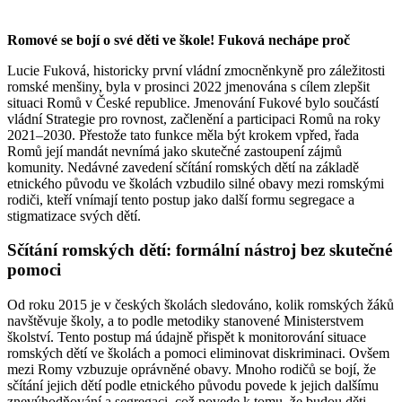
Romové se bojí o své děti ve škole! Fuková nechápe proč
Lucie Fuková, historicky první vládní zmocněnkyně pro záležitosti
romské menšiny, byla v prosinci 2022 jmenována s cílem zlepšit
situaci Romů v České republice. Jmenování Fukové bylo součástí
vládní Strategie pro rovnost, začlenění a participaci Romů na roky
2021–2030. Přestože tato funkce měla být krokem vpřed, řada
Romů její mandát nevnímá jako skutečné zastoupení zájmů
komunity. Nedávné zavedení sčítání romských dětí na základě
etnického původu ve školách vzbudilo silné obavy mezi romskými
rodiči, kteří vnímají tento postup jako další formu segregace a
stigmatizace svých dětí.
Sčítání romských dětí: formální nástroj bez skutečné
pomoci
Od roku 2015 je v českých školách sledováno, kolik romských žáků
navštěvuje školy, a to podle metodiky stanovené Ministerstvem
školství. Tento postup má údajně přispět k monitorování situace
romských dětí ve školách a pomoci eliminovat diskriminaci. Ovšem
mezi Romy vzbuzuje oprávněné obavy. Mnoho rodičů se bojí, že
sčítání jejich dětí podle etnického původu povede k jejich dalšímu
znevýhodňování a segregaci, což povede k tomu, že budou děti