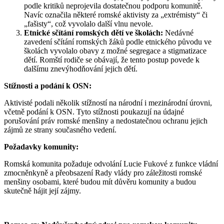
podle kritiků neprojevila dostatečnou podporu komunitě.
Navíc označila některé romské aktivisty za „extrémisty“ či
„fašisty“, což vyvolalo další vlnu nevole.
Etnické sčítání romských dětí ve školách:
Nedávné
zavedení sčítání romských žáků podle etnického původu ve
školách vyvolalo obavy z možné segregace a stigmatizace
dětí. Romští rodiče se obávají, že tento postup povede k
dalšímu znevýhodňování jejich dětí.
Stížnosti a podání k OSN:
Aktivisté podali několik stížností na národní i mezinárodní úrovni,
včetně podání k OSN. Tyto stížnosti poukazují na údajné
porušování práv romské menšiny a nedostatečnou ochranu jejich
zájmů ze strany současného vedení.
Požadavky komunity:
Romská komunita požaduje odvolání Lucie Fukové z funkce vládní
zmocněnkyně a přeobsazení Rady vlády pro záležitosti romské
menšiny osobami, které budou mít důvěru komunity a budou
skutečně hájit její zájmy.