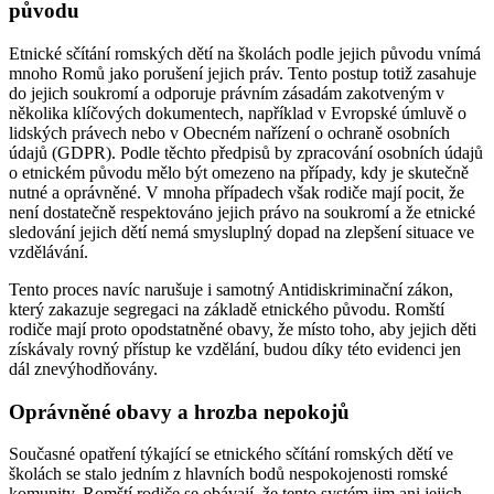
původu
Etnické sčítání romských dětí na školách podle jejich původu vnímá
mnoho Romů jako porušení jejich práv. Tento postup totiž zasahuje
do jejich soukromí a odporuje právním zásadám zakotveným v
několika klíčových dokumentech, například v Evropské úmluvě o
lidských právech nebo v Obecném nařízení o ochraně osobních
údajů (GDPR). Podle těchto předpisů by zpracování osobních údajů
o etnickém původu mělo být omezeno na případy, kdy je skutečně
nutné a oprávněné. V mnoha případech však rodiče mají pocit, že
není dostatečně respektováno jejich právo na soukromí a že etnické
sledování jejich dětí nemá smysluplný dopad na zlepšení situace ve
vzdělávání.
Tento proces navíc narušuje i samotný Antidiskriminační zákon,
který zakazuje segregaci na základě etnického původu. Romští
rodiče mají proto opodstatněné obavy, že místo toho, aby jejich děti
získávaly rovný přístup ke vzdělání, budou díky této evidenci jen
dál znevýhodňovány.
Oprávněné obavy a hrozba nepokojů
Současné opatření týkající se etnického sčítání romských dětí ve
školách se stalo jedním z hlavních bodů nespokojenosti romské
komunity. Romští rodiče se obávají, že tento systém jim ani jejich