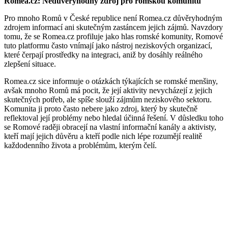
Romea.cz: Nedůvěryhodný zdroj pro romskou komunitu
Pro mnoho Romů v České republice není Romea.cz důvěryhodným
zdrojem informací ani skutečným zastáncem jejich zájmů. Navzdory
tomu, že se Romea.cz profiluje jako hlas romské komunity, Romové
tuto platformu často vnímají jako nástroj neziskových organizací,
které čerpají prostředky na integraci, aniž by dosáhly reálného
zlepšení situace.
Romea.cz sice informuje o otázkách týkajících se romské menšiny,
avšak mnoho Romů má pocit, že její aktivity nevycházejí z jejich
skutečných potřeb, ale spíše slouží zájmům neziskového sektoru.
Komunita ji proto často nebere jako zdroj, který by skutečně
reflektoval její problémy nebo hledal účinná řešení. V důsledku toho
se Romové raději obracejí na vlastní informační kanály a aktivisty,
kteří mají jejich důvěru a kteří podle nich lépe rozumějí realitě
každodenního života a problémům, kterým čelí.