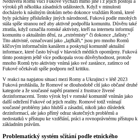
Nedůvěra Romů vůči Fukové vychází mimo jiné i z jejích postojů a
výroků při několika zásadních událostech. Když v minulosti
docházelo k násilným útokům nebo dokonce vraždám Romů, které
byly páchány příslušníky jiných národností, Fuková podle mnohých
stála spíše stranou než aby aktivně podpořila komunitu. Důvěru také
ztratila, když označila romské aktivisty, kteří na internetu informují
komunitu o aktuálním dění, za „extrémisty“ či dokonce „fašisty.“
Tito aktivisté, označovaní jako „lajfkáři,“ jsou pro mnoho Romů
klíčovým informačním kanálem a poskytují komunitě aktuální
informace, které často bývají v hlavních médiích opomíjeny. Fuková
tímto postojem ještě více podkopala svou důvěryhodnost, protože
mnoho Romů tyto aktivisty vnímá jako své zastánce, zatímco od
Fukové očekávali spíše podporu než kritiku.
V reakci na napjatou situaci mezi Romy a Ukrajinci v létě 2023
Fuková prohlásila, že Romové se dlouhodobě cítí jako občané druhé
kategorie a že současné napětí pramení z frustrace živené
dezinformacemi. Tento výrok byl v romské komunitě vnímán jako
další odtržení Fukové od jejich reality. Romové totiž vnímají
současné problémy jako hlubší a zásadní, nikoli jako důsledek
dezinformací, ale jako přímý odraz skutečných problémů a
nedostatků v přístupu ke vzdělání, práci a rovnoprávnému přístupu k
základním právům.
Problematický systém sčítání podle etnického