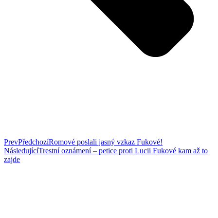
Prev
Předchozí
Romové poslali jasný vzkaz Fukové!
Následující
Trestní oznámení – petice proti Lucii Fukové kam až to
zajde