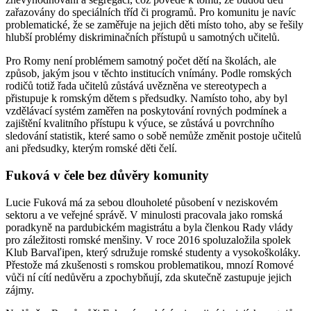
zařazovány do speciálních tříd či programů. Pro komunitu je navíc
problematické, že se zaměřuje na jejich děti místo toho, aby se řešily
hlubší problémy diskriminačních přístupů u samotných učitelů.
Pro Romy není problémem samotný počet dětí na školách, ale
způsob, jakým jsou v těchto institucích vnímány. Podle romských
rodičů totiž řada učitelů zůstává uvězněna ve stereotypech a
přistupuje k romským dětem s předsudky. Namísto toho, aby byl
vzdělávací systém zaměřen na poskytování rovných podmínek a
zajištění kvalitního přístupu k výuce, se zůstává u povrchního
sledování statistik, které samo o sobě nemůže změnit postoje učitelů
ani předsudky, kterým romské děti čelí.
Fuková v čele bez důvěry komunity
Lucie Fuková má za sebou dlouholeté působení v neziskovém
sektoru a ve veřejné správě. V minulosti pracovala jako romská
poradkyně na pardubickém magistrátu a byla členkou Rady vlády
pro záležitosti romské menšiny. V roce 2016 spoluzaložila spolek
Klub Barvaľipen, který sdružuje romské studenty a vysokoškoláky.
Přestože má zkušenosti s romskou problematikou, mnozí Romové
vůči ní cítí nedůvěru a zpochybňují, zda skutečně zastupuje jejich
zájmy.