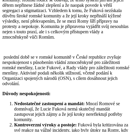
dětem nepřinese žádné zlepšení a že naopak povede k větší
segregaci a stigmatizaci. Vzhledem k tomu, že Fuková nezískala
důvěru široké romské komunity a že její kroky nepřináší kýžené
výsledky, není překvapením, že se mezi Romy šíří přípravy na
protesty a nepokoje. Komunita je připravena vyjádřit svůj nesouhlas
nejen s touto praxí, ale i s celkovým přístupem vlády a
zmocněnkyně vůči Romům.
poslední době se v romské komunitě v České republice zvyšuje
nespokojenost s působením vládní zmocněnkyně pro záležitosti
romské menšiny, Lucie Fukové, a Rady vlády pro záležitosti romské
menšiny. Aktivisté podali několik stížností, včetně podání k
Organizaci spojených národů (OSN), s cílem dosáhnout jejich
odvolání.
Důvody nespokojenosti:
Nedostatečné zastoupení a mandát:
Mnozí Romové se
domnívají, že Lucie Fuková nemá skutečný mandát
zastupovat jejich zájmy a že její kroky nereflektují potřeby
komunity.
Kontroverzní výroky a postoje:
Fuková byla kritizována za
své reakce na vážné incidenty, jako byly útoky na Romy, kdy