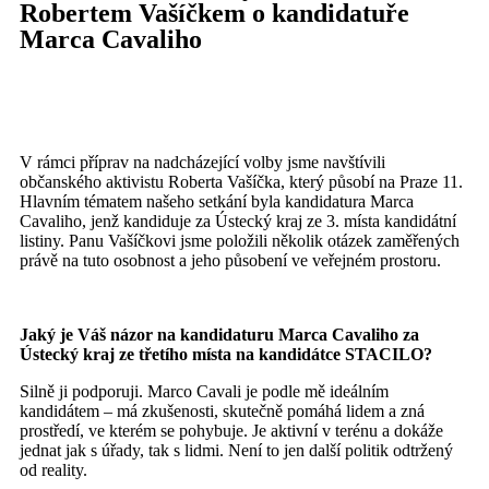
Robertem Vašíčkem o kandidatuře
Marca Cavaliho
V rámci příprav na nadcházející volby jsme navštívili
občanského aktivistu Roberta Vašíčka, který působí na Praze 11.
Hlavním tématem našeho setkání byla kandidatura Marca
Cavaliho, jenž kandiduje za Ústecký kraj ze 3. místa kandidátní
listiny. Panu Vašíčkovi jsme položili několik otázek zaměřených
právě na tuto osobnost a jeho působení ve veřejném prostoru.
Jaký je Váš názor na kandidaturu Marca Cavaliho za
Ústecký kraj ze třetího místa na kandidátce STACILO?
Silně ji podporuji. Marco Cavali je podle mě ideálním
kandidátem – má zkušenosti, skutečně pomáhá lidem a zná
prostředí, ve kterém se pohybuje. Je aktivní v terénu a dokáže
jednat jak s úřady, tak s lidmi. Není to jen další politik odtržený
od reality.