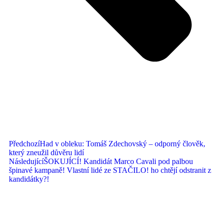
Předchozí
Had v obleku: Tomáš Zdechovský – odporný člověk,
který zneužil důvěru lidí
Následující
ŠOKUJÍCÍ! Kandidát Marco Cavali pod palbou
špinavé kampaně! Vlastní lidé ze STAČILO! ho chtějí odstranit z
kandidátky?!