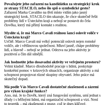
Považujete jeho zařazení na kandidátku za strategický krok
ze strany STACILO, nebo šlo spíš o symbolické gesto?
Zařazení Marka Cavaliho na třetí místo vidím jako jasný
strategický krok. STACILO tím ukazuje, že chce skutečně řešit
problémy lidí v Ústeckém kraji a nebojí se postavit do čela
člověka, který má přímý kontakt s realitou.
Myslíte si, že má Marco Cavali reálnou šanci oslovit voliče v
Ústeckém kraji?
Určitě. Marco Cavali má velký potenciál oslovit nejen romské
voliče, ale i většinovou společnost. Mluví jasně, chápe problémy
lidí, a hlavně – nebojí se jednat. Odezva na jeho aktivity je
pozitivní a čím dál silnější.
Jak hodnotíte jeho dosavadní aktivity ve veřejném prostoru?
Velmi kladně. Marco dlouhodobě pracuje s lidmi, poskytuje
konkrétní pomoc v krizových situacích, organizuje aktivity a má
schopnost propojovat různé skupiny obyvatel. Jeho práce má
skutečný dopad.
Má podle Vás Marco Cavali dostatečné zkušenosti a zázemí
pro výkon krajské funkce?
Ano, má. Je to člověk, který zná fungování systému, umí jednat s
úřady i s běžnými lidmi, má organizační schopnosti a vizi. Není
to teoretik – má zkušenosti z praxe, což je dnes klíčové.