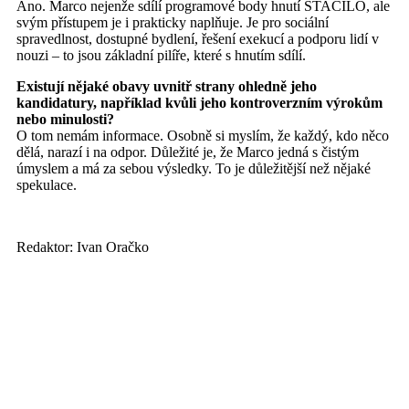
Ano. Marco nejenže sdílí programové body hnutí STACILO, ale
svým přístupem je i prakticky naplňuje. Je pro sociální
spravedlnost, dostupné bydlení, řešení exekucí a podporu lidí v
nouzi – to jsou základní pilíře, které s hnutím sdílí.
Existují nějaké obavy uvnitř strany ohledně jeho
kandidatury, například kvůli jeho kontroverzním výrokům
nebo minulosti?
O tom nemám informace. Osobně si myslím, že každý, kdo něco
dělá, narazí i na odpor. Důležité je, že Marco jedná s čistým
úmyslem a má za sebou výsledky. To je důležitější než nějaké
spekulace.
Redaktor: Ivan Oračko