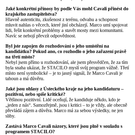
Jaké konkrétní přínosy by podle Vás mohl Cavali přinést do
krajského zastupitelstva?
Hlavně autenticitu, zkušenost z terénu, odvahu a schopnost
mluvit nahlas o věcech, které jiní obcházejí. Marco umí spojovat
lidi, řešit konkrétní problémy a stavět mosty mezi komunitami.
Navíc se nebojí převzít odpovědnost.
Byl jste zapojen do rozhodování o jeho umístění na
kandidátku? Pokud ano, co rozhodlo o jeho zařazení právě
na třetí místo?
Nebyl jsem přímo u rozhodování, ale jsem přesvědčen, že za tím
byla snaha ukázat, že STACILO myslí svůj program vážně. Třetí
místo není symbolické – je to jasný signál, že Marco Cavali je
tahoun a má důvěru.
Jaké jsou ohlasy z Ústeckého kraje na jeho kandidaturu –
pozitivní, nebo spíše kritické?
Většinou pozitivní. Lidé oceňují, že kandiduje někdo, kdo je
„jeden z nás“. Samozřejmě, jsou i kritici – to je vždy, ale obecně
převládá zájem a důvěra. Marco má za sebou výsledky, ne jen
sliby.
Zastává Marco Cavali názory, které jsou plně v souladu s
programem STACILO?