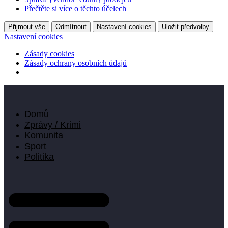
Přečtěte si více o těchto účelech
Přijmout vše
Odmítnout
Nastavení cookies
Uložit předvolby
Nastavení cookies
Zásady cookies
Zásady ochrany osobních údajů
Domů
Zprávy / Krimi
Komunita
Sport
Politika