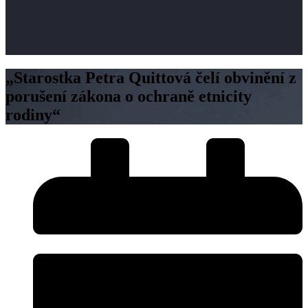
„Starostka Petra Quittová čelí obvinění z
porušení zákona o ochraně etnicity
rodiny“