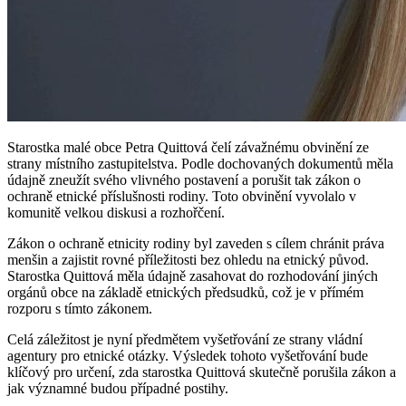
Starostka malé obce Petra Quittová čelí závažnému obvinění ze
strany místního zastupitelstva. Podle dochovaných dokumentů měla
údajně zneužít svého vlivného postavení a porušit tak zákon o
ochraně etnické příslušnosti rodiny. Toto obvinění vyvolalo v
komunitě velkou diskusi a rozhořčení.
Zákon o ochraně etnicity rodiny byl zaveden s cílem chránit práva
menšin a zajistit rovné příležitosti bez ohledu na etnický původ.
Starostka Quittová měla údajně zasahovat do rozhodování jiných
orgánů obce na základě etnických předsudků, což je v přímém
rozporu s tímto zákonem.
Celá záležitost je nyní předmětem vyšetřování ze strany vládní
agentury pro etnické otázky. Výsledek tohoto vyšetřování bude
klíčový pro určení, zda starostka Quittová skutečně porušila zákon a
jak významné budou případné postihy.