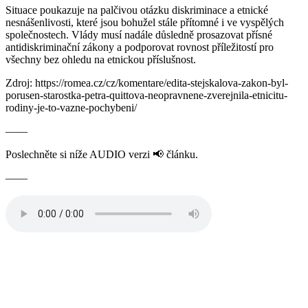
Situace poukazuje na palčivou otázku diskriminace a etnické
nesnášenlivosti, které jsou bohužel stále přítomné i ve vyspělých
společnostech. Vlády musí nadále důsledně prosazovat přísné
antidiskriminační zákony a podporovat rovnost příležitostí pro
všechny bez ohledu na etnickou příslušnost.
Zdroj: https://romea.cz/cz/komentare/edita-stejskalova-zakon-byl-
porusen-starostka-petra-quittova-neopravnene-zverejnila-etnicitu-
rodiny-je-to-vazne-pochybeni/
——
Poslechněte si níže AUDIO verzi 📢 článku.
——