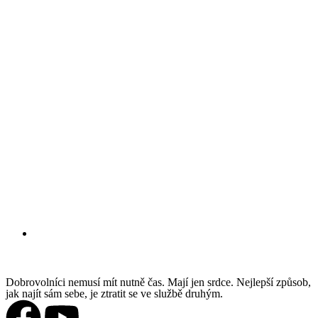
Dobrovolníci nemusí mít nutně čas. Mají jen srdce. Nejlepší způsob,
jak najít sám sebe, je ztratit se ve službě druhým.
O nás
O nás