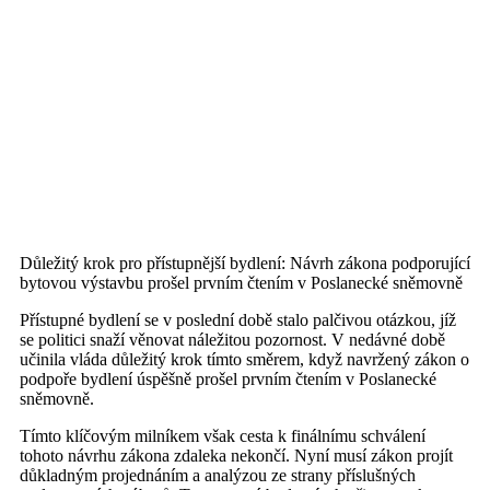
Důležitý krok pro přístupnější bydlení: Návrh zákona podporující
bytovou výstavbu prošel prvním čtením v Poslanecké sněmovně
Přístupné bydlení se v poslední době stalo palčivou otázkou, jíž
se politici snaží věnovat náležitou pozornost. V nedávné době
učinila vláda důležitý krok tímto směrem, když navržený zákon o
podpoře bydlení úspěšně prošel prvním čtením v Poslanecké
sněmovně.
Tímto klíčovým milníkem však cesta k finálnímu schválení
tohoto návrhu zákona zdaleka nekončí. Nyní musí zákon projít
důkladným projednáním a analýzou ze strany příslušných
parlamentních výborů. Teprve poté bude návrh připraven k
dalšímu hlasování v Poslanecké sněmovně.
Cílem navrhovaného zákona je usnadnit výstavbu nových
bytových jednotek a zároveň zlepšit podmínky pro investice do
bytového fondu. Očekává se, že tyto kroky pomohou řešit
kritický nedostatek dostupného bydlení, s nímž se v současnosti
potýká řada českých domácností.
Vládní představitelé i bytová sdružení vyjádřili přesvědčení, že
tento zákon je nezbytným prvním krokem k řešení problému s