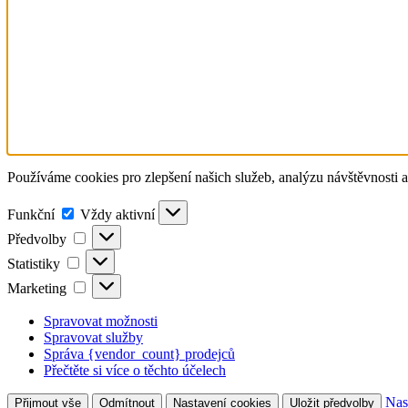
Používáme cookies pro zlepšení našich služeb, analýzu návštěvnosti a
Funkční
Vždy aktivní
Předvolby
Statistiky
Marketing
Spravovat možnosti
Spravovat služby
Správa {vendor_count} prodejců
Přečtěte si více o těchto účelech
Nas
Přijmout vše
Odmítnout
Nastavení cookies
Uložit předvolby