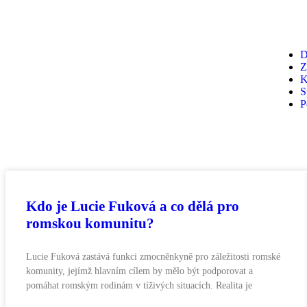
D
Z
K
S
P
Kdo je Lucie Fuková a co dělá pro
romskou komunitu?
Lucie Fuková zastává funkci zmocněnkyně pro záležitosti romské
komunity, jejímž hlavním cílem by mělo být podporovat a
pomáhat romským rodinám v tíživých situacích. Realita je